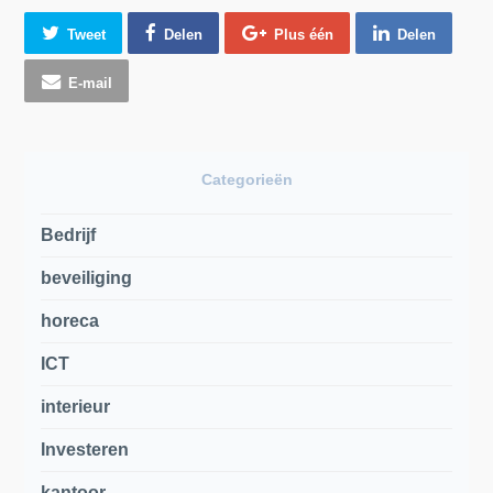
Tweet
Delen
Plus één
Delen
E-mail
Categorieën
Bedrijf
beveiliging
horeca
ICT
interieur
Investeren
kantoor