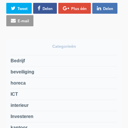
Tweet
Delen
Plus één
Delen
E-mail
Categorieën
Bedrijf
beveiliging
horeca
ICT
interieur
Investeren
kantoor