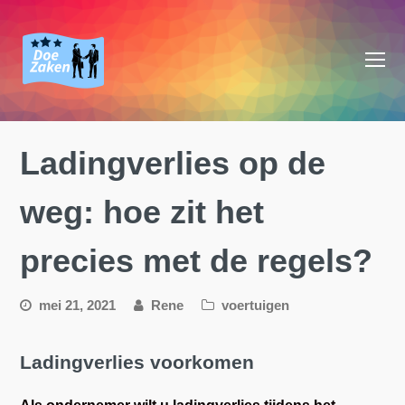
O
M
M
Ladingverlies op de
weg: hoe zit het
precies met de regels?
mei 21, 2021
Rene
voertuigen
Ladingverlies voorkomen